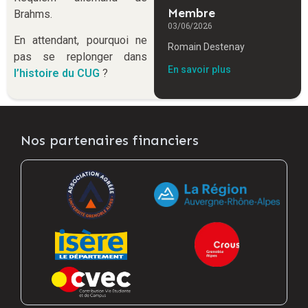
Membre
Brahms.
03/06/2026
En attendant, pourquoi ne
Romain Destenay
pas se replonger dans
En savoir plus
l’histoire du CUG
?
Nos partenaires financiers