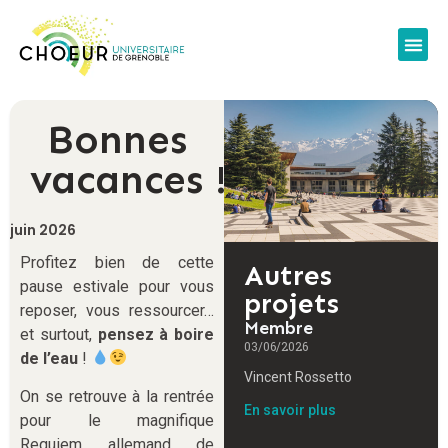
Bonnes
vacances !
juin 2026
Profitez bien de cette
Autres
pause estivale pour vous
projets
reposer, vous ressourcer…
Membre
et surtout,
pensez à boire
03/06/2026
de l’eau
!
Vincent Rossetto
On se retrouve à la rentrée
En savoir plus
pour le magnifique
Requiem allemand de