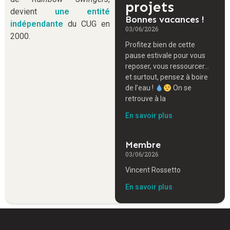
projets
devient
une entité
Bonnes vacances !
indépendante
du CUG en
03/06/2026
2000.
Profitez bien de cette
pause estivale pour vous
reposer, vous ressourcer…
et surtout, pensez à boire
de l’eau !
On se
retrouve à la
En savoir plus
Membre
03/06/2026
Vincent Rossetto
En savoir plus