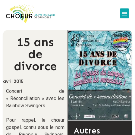
15 ans
de
divorce
avril 2015
Concert de
« Réconciliation » avec les
Rainbow Swingers.
Pour rappel, le chœur
gospel, connu sous le nom
Autres
de
Rainbow Swingers
,