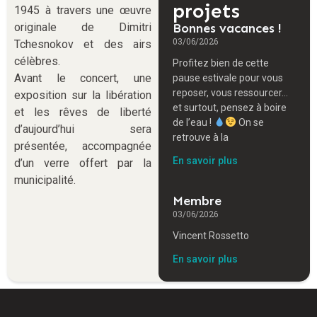
projets
1945 à travers une œuvre
originale de Dimitri
Bonnes vacances !
03/06/2026
Tchesnokov et des airs
célèbres.
Profitez bien de cette
Avant le concert, une
pause estivale pour vous
reposer, vous ressourcer…
exposition sur la libération
et surtout, pensez à boire
et les rêves de liberté
de l’eau !
On se
d’aujourd’hui sera
retrouve à la
présentée, accompagnée
En savoir plus
d’un verre offert par la
municipalité.
Membre
03/06/2026
Vincent Rossetto
En savoir plus