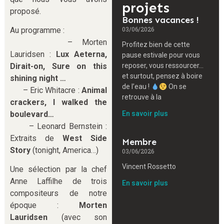
projets
proposé.
Bonnes vacances !
03/06/2026
Au programme :
– Morten
Profitez bien de cette
Lauridsen :
Lux Aeterna,
pause estivale pour vous
Dirait-on, Sure on this
reposer, vous ressourcer…
et surtout, pensez à boire
shining night …
de l’eau !
On se
– Eric Whitacre :
Animal
retrouve à la
crackers, I walked the
boulevard…
En savoir plus
– Leonard Bernstein :
Extraits de
West Side
Membre
Story
(tonight, America…)
03/06/2026
Vincent Rossetto
Une sélection par la chef
Anne Laffilhe de trois
En savoir plus
compositeurs de notre
époque :
Morten
Lauridsen
(avec son