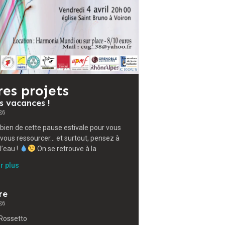
res projets
s vacances !
26
 bien de cette pause estivale pour vous
 vous ressourcer… et surtout, pensez à
l’eau !
On se retrouve à la
r plus
re
26
Rossetto