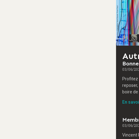
Aut
Bonne
03/06/20
Profitez
reposer,
boire de 
En savoi
Memb
03/06/20
Vincent 